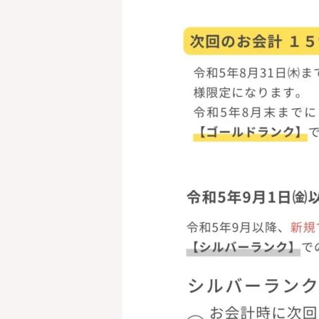
コ
こ
施
お
よ
Be
お