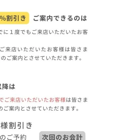
コリビューについて
新着情報も受け取れます
おともだち募集中！
んなお悩みありませんか？
術メニュー
客様の声
くあるご質問
fore&After
知らせ
今すぐLINEで相談！