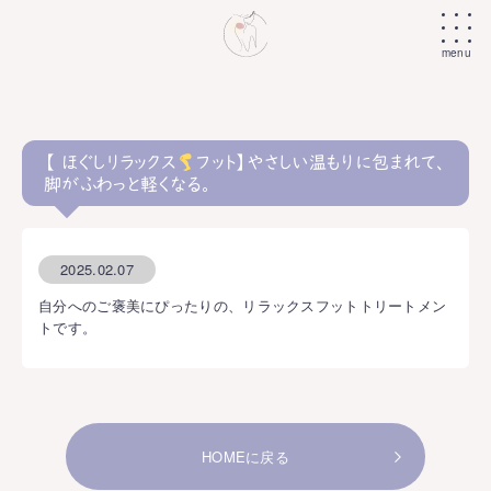
menu
ココリビューについて
こんなお悩みありませんか？
【 ほぐしリラックス
フット】やさしい温もりに包まれて、
脚がふわっと軽くなる。
施術メニュー
お客様の声
2025.02.07
自分へのご褒美にぴったりの、リラックスフットトリートメン
よくあるご質問
トです。
Before&After
お知らせ
HOMEに戻る
新着情報も受け取れます！