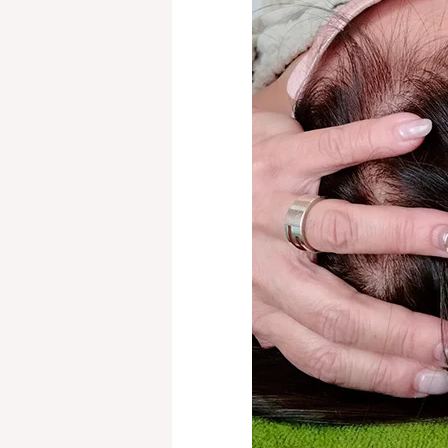
コ
こ
施
お