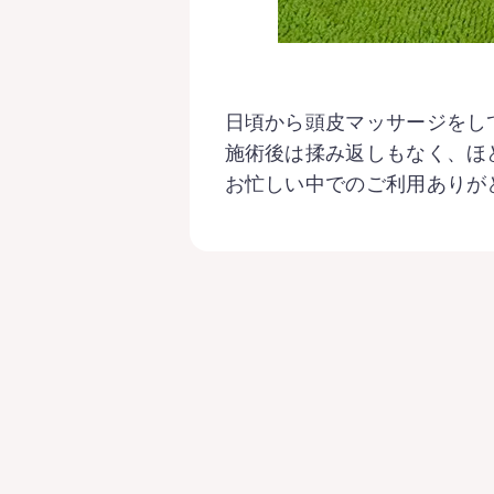
よ
Be
日頃から頭皮マッサージをし
お
施術後は揉み返しもなく、ほ
お忙しい中でのご利用ありが