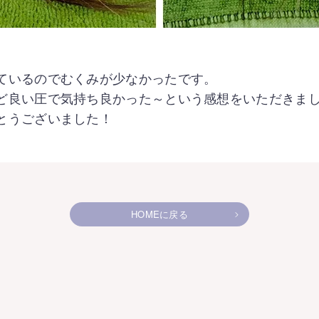
くあるご質問
fore&After
ているのでむくみが少なかったです。
知らせ
今すぐLINEで相談！
ど良い圧で気持ち良かった～という感想をいただきま
とうございました！
HOMEに戻る