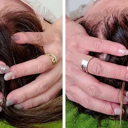
コリビューについて
新着情報も受け取れます
おともだち募集中！
んなお悩みありませんか？
術メニュー
客様の声